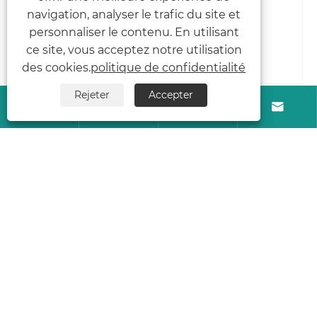
navigation, analyser le trafic du site et
personnaliser le contenu. En utilisant
ce site, vous acceptez notre utilisation
des cookies.
politique de confidentialité
Rejeter
Accepter
Masque facial, sac scellé sur 3 côtés




Le Face Mask 3 Side Sealed Bag a été créé par le
fabricant Wanle pour stocker correctement les
masques, le corps du sac est fait d'un matériau
léger et fin mais a une bonne texture. Ce n'est pas
le genre de matériau mou et informe, donc il ne
prendra pas trop de place une fois mis dans le sac.
Les trois côtés ont été scellés, avec l'ouverture en
haut et un design facile à déchirer, vous pouvez
facilement l'ouvrir sans chercher de ciseaux.
Voir plus >>
envoyer une demande >>