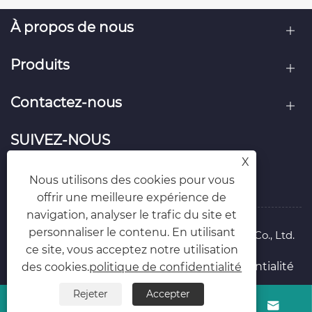
À propos de nous
X
Produits
Nous utilisons des cookies pour vous
offrir une meilleure expérience de
Contactez-nous
navigation, analyser le trafic du site et
personnaliser le contenu. En utilisant
ce site, vous acceptez notre utilisation
SUIVEZ-NOUS
des cookies.
politique de confidentialité
Rejeter
Accepter



