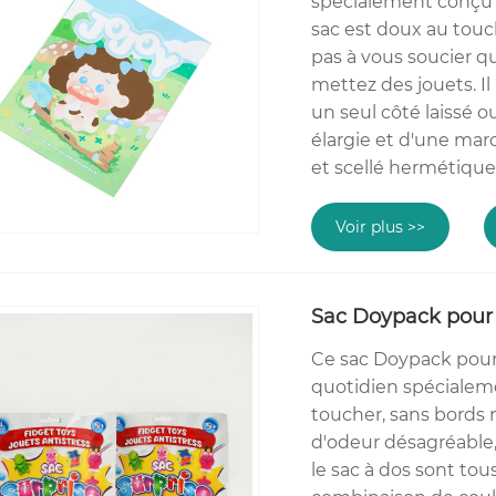
spécialement conçu p
sac est doux au touc
pas à vous soucier qu
mettez des jouets. Il
un seul côté laissé 
élargie et d'une marq
et scellé hermétique
Voir plus >>
Sac Doypack pour 
Ce sac Doypack pour 
quotidien spécialeme
toucher, sans bords n
d'odeur désagréable, 
le sac à dos sont tou