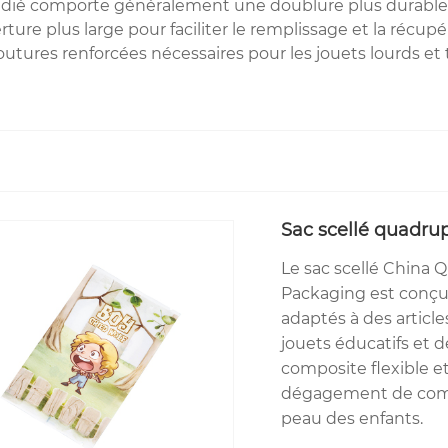
s dédié comporte généralement une doublure plus durable e
ture plus large pour faciliter le remplissage et la récup
outures renforcées nécessaires pour les jouets lourds e
Sac scellé quadrup
Le sac scellé China 
Packaging est conçu 
adaptés à des articl
jouets éducatifs et d
composite flexible e
dégagement de compos
peau des enfants.