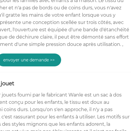
our les familles avec enfants à la maison. Le tissu du
her et n'a pas de bords ou de coins durs, vous n'avez
'il gratte les mains de votre enfant lorsque vous y
 présente une conception scellée sur trois côtés, avec
ouvert, l'ouverture est équipée d'une bande d'étanchéité
ue de déchirure claire, il peut être démonté sans effort
ment d'une simple pression douce après utilisation. ,
envoyer une demande >>
jouet
jouets fourni par le fabricant Wanle est un sac à dos
nt conçu pour les enfants, le tissu est doux au
i coins durs. Lorsqu'on s'en approche, il n'y a pas
c'est rassurant pour les enfants à utiliser. Les motifs sur
s des styles mignons que les enfants adorent, la