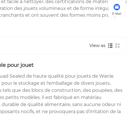
t facile à nettoyer, des certifications de matériaux plus
ération des jouets volumineux et de forme irrégulière.
E-Mail
t tranchants et ont souvent des formes moins pratiques
View as
le pour jouet
Quad Sealed de haute qualité pour jouets de Wanle
pour le stockage et l'emballage de divers jouets,
es tels que des blocs de construction, des poupées, des
es petits modèles. Il est fabriqué en matériau
t durable de qualité alimentaire, sans aucune odeur ni
ants nocifs, et ne provoquera pas d'irritation de la