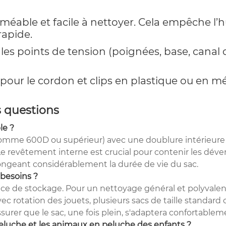
able et facile à nettoyer. Cela empêche l’h
rapide.
les points de tension (poignées, base, canal 
s pour le cordon et clips en plastique ou en 
s questions
le ?
comme 600D ou supérieur) avec une doublure intérieure i
s. Le revêtement interne est crucial pour contenir les dé
ngeant considérablement la durée de vie du sac.
 besoins ?
ce de stockage. Pour un nettoyage général et polyvalent d
 rotation des jouets, plusieurs sacs de taille standard 
er que le sac, une fois plein, s'adaptera confortablem
 peluche et les animaux en peluche des enfants ?