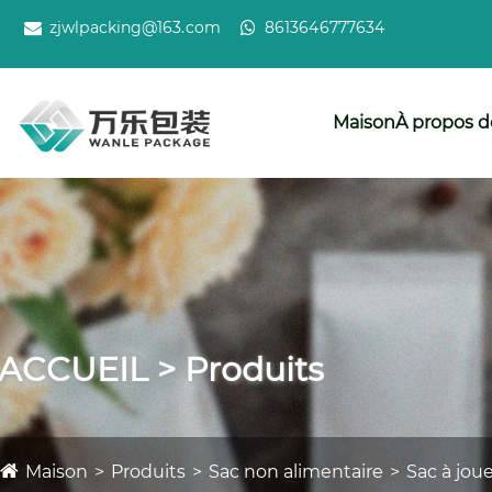
zjwlpacking@163.com
8613646777634
Maison
À propos d
ACCUEIL > Produits
Maison
Produits
Sac non alimentaire
Sac à jou