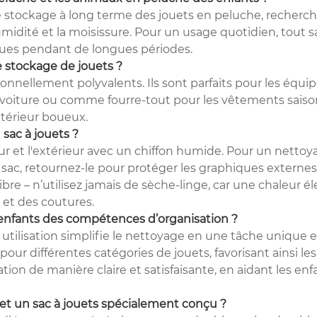
r le stockage à long terme des jouets en peluche, recherc
idité et la moisissure. Pour un usage quotidien, tout sac
es pendant de longues périodes.
le stockage de jouets ?
nellement polyvalents. Ils sont parfaits pour les équipe
 la voiture ou comme fourre-tout pour les vêtements sai
extérieur boueux.
 sac à jouets ?
ur et l'extérieur avec un chiffon humide. Pour un nettoy
c, retournez-le pour protéger les graphiques externes et
ibre – n’utilisez jamais de sèche-linge, car une chaleur
 et des coutures.
 enfants des compétences d’organisation ?
n utilisation simplifie le nettoyage en une tâche unique e
r différentes catégories de jouets, favorisant ainsi les 
ation de manière claire et satisfaisante, en aidant les en
 et un sac à jouets spécialement conçu ?