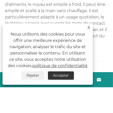
d'aliments, le noyau est empilé à froid. Il peut être
empilé et scellé à la main sans chauffage. Il est
particulièrement adapté à un usage quotidien, le
matériau a passé avec succès les tests de contact
X
alimentaire, il est épais et résistant au toucher, et il
Nous utilisons des cookies pour vous
n'y aura aucun goût étrange au contact direct du
offrir une meilleure expérience de
pain, des aliments marinés, etc.
navigation, analyser le trafic du site et
personnaliser le contenu. En utilisant
Voir plus >>
envoyer une demande >>
ce site, vous acceptez notre utilisation
des cookies.
politique de confidentialité
Rejeter
Accepter




«
1
2
»
En tant que fabricant et fournisseur Film en rouleau
fiable en Chine, nous proposons des options
personnalisées et des tarifs réduits sur volume. S'il vous
plaît, envoyez-nous simplement un devis !