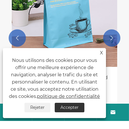


X
Nous utilisons des cookies pour vous
offrir une meilleure expérience de
navigation, analyser le trafic du site et
Qu'est-ce qu'un sac de céréales à fond
personnaliser le contenu. En utilisant
plat et pourquoi remplace-t-il
ce site, vous acceptez notre utilisation
l'emballage de céréales traditionnel
Voir plus >>
des cookies.
politique de confidentialité
Rejeter
Accepter




À propos de nous