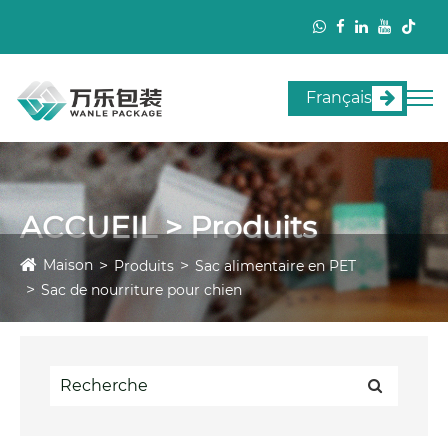
Français
ACCUEIL > Produits
Maison
Produits
Sac alimentaire en PET
Sac de nourriture pour chien