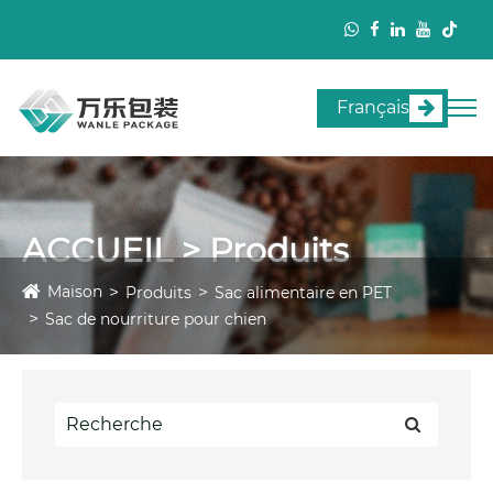
Français
ACCUEIL > Produits
Maison
Produits
Sac alimentaire en PET
Sac de nourriture pour chien