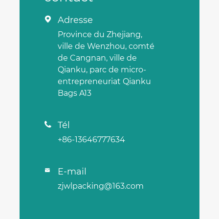
Adresse

Province du Zhejiang,
ville de Wenzhou, comté
de Cangnan, ville de
Qianku, parc de micro-
entrepreneuriat Qianku
Bags A13
Tél

+86-13646777634
E-mail

zjwlpacking@163.com